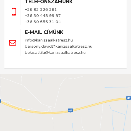
TELEFONSZÁMUNK
+36 93 326 381
+36 30 448 99 97
+36 30 555 31 04
E-MAIL CÍMÜNK
info@kanizsaalkatresz.hu
barsony.david@kanizsaalkatresz.hu
beke.attila@kanizsaalkatresz.hu