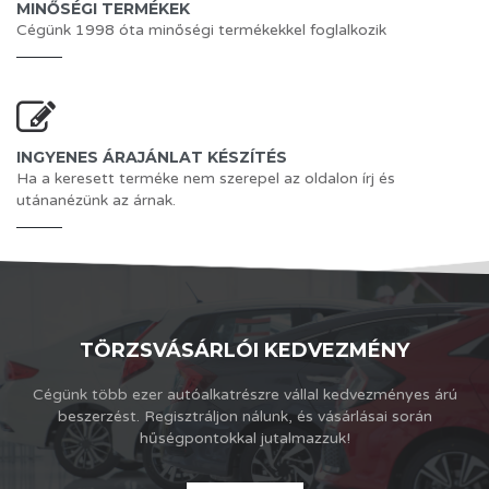
MINŐSÉGI TERMÉKEK
Cégünk 1998 óta minőségi termékekkel foglalkozik
INGYENES ÁRAJÁNLAT KÉSZÍTÉS
Ha a keresett terméke nem szerepel az oldalon írj és
utánanézünk az árnak.
TÖRZSVÁSÁRLÓI KEDVEZMÉNY
Cégünk több ezer autóalkatrészre vállal kedvezményes árú
beszerzést. Regisztráljon nálunk, és vásárlásai során
hűségpontokkal jutalmazzuk!